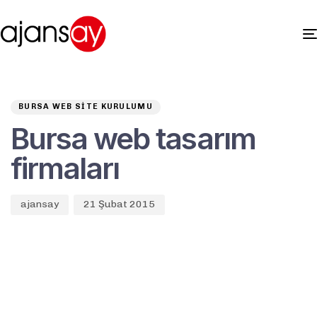
Author
Published
PUBLISHED
on:
IN:
BURSA WEB SITE KURULUMU
Bursa web tasarım
firmaları
ajansay
21 Şubat 2015