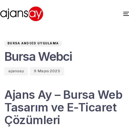
Author
Published
PUBLISHED
on:
IN:
BURSA ANDOID UYGULAMA
Bursa Webci
ajansay
9 Mayıs 2025
Ajans Ay – Bursa Web
Tasarım ve E-Ticaret
Çözümleri