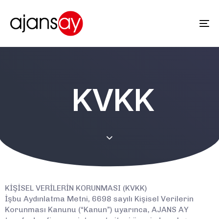
Tog
nav
KVKK
KİŞİSEL VERİLERİN KORUNMASI (KVKK)
İşbu Aydınlatma Metni, 6698 sayılı Kişisel Verilerin
Korunması Kanunu (“Kanun”) uyarınca, AJANS AY