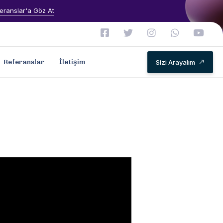
eranslar'a Göz At
Referanslar
İletişim
Sizi Arayalım