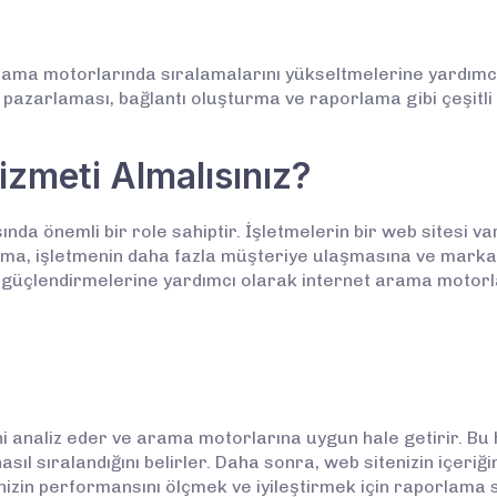
arama motorlarında sıralamalarını yükseltmelerine yardımcı
 pazarlaması, bağlantı oluşturma ve raporlama gibi çeşitli
zmeti Almalısınız?
nda önemli bir role sahiptir. İşletmelerin bir web sitesi v
ma, işletmenin daha fazla müşteriye ulaşmasına ve marka bi
arını güçlendirmelerine yardımcı olarak internet arama moto
ini analiz eder ve arama motorlarına uygun hale getirir. B
sıl sıralandığını belirler. Daha sonra, web sitenizin içeriğ
nizin performansını ölçmek ve iyileştirmek için raporlama 