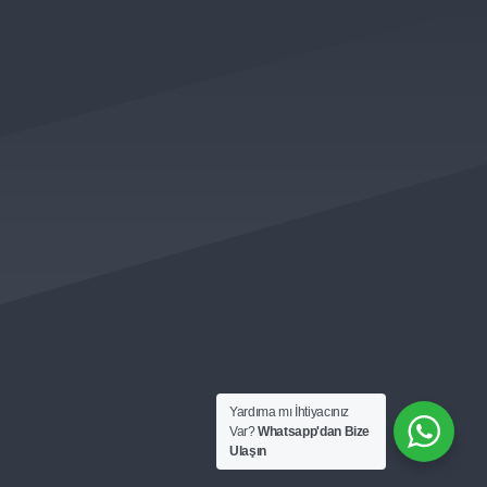
 KAMPANYALARDAN VE
LK ÖNCE SİZLERİN HABERİ OLUR )
Yardıma mı İhtiyacınız
Var?
Whatsapp'dan Bize
Ulaşın