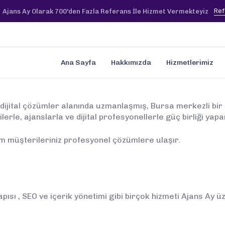
Ref
Ajans Ay Olarak 700'den Fazla Referans İle Hizmet Vermekteyiz
Ana Sayfa
Hakkımızda
Hizmetlerimiz
e dijital çözümler alanında uzmanlaşmış, Bursa merkezli bir
rle, ajanslarla ve dijital profesyonellerle güç birliği yapa
m müşterileriniz profesyonel çözümlere ulaşır.
pısı , SEO ve içerik yönetimi gibi birçok hizmeti Ajans Ay ü