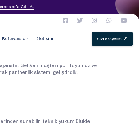
eranslar'a Göz At
Referanslar
İletişim
Sizi Arayalım
 ajanstır. Gelişen müşteri portföyümüz ve
rak partnerlik sistemi geliştirdik.
zerinden sunabilir, teknik yükümlülükle