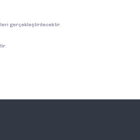
.
ri gerçekleştirilecektir.
ir.