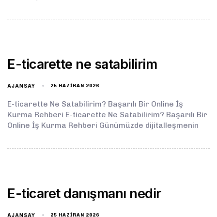
E-ticarette ne satabilirim
AJANSAY
25 HAZIRAN 2026
E-ticarette Ne Satabilirim? Başarılı Bir Online İş
Kurma Rehberi E-ticarette Ne Satabilirim? Başarılı Bir
Online İş Kurma Rehberi Günümüzde dijitalleşmenin
E-ticaret danışmanı nedir
AJANSAY
25 HAZIRAN 2026