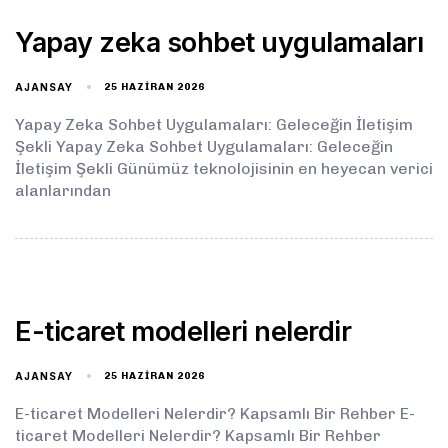
Yapay zeka sohbet uygulamaları
AJANSAY
25 HAZIRAN 2026
Yapay Zeka Sohbet Uygulamaları: Geleceğin İletişim
Şekli Yapay Zeka Sohbet Uygulamaları: Geleceğin
İletişim Şekli Günümüz teknolojisinin en heyecan verici
alanlarından
E-ticaret modelleri nelerdir
AJANSAY
25 HAZIRAN 2026
E-ticaret Modelleri Nelerdir? Kapsamlı Bir Rehber E-
ticaret Modelleri Nelerdir? Kapsamlı Bir Rehber