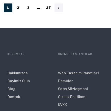
1
2
3
…
27
KURUMSAL
ÖNEMLİ BAĞLANTILAR
Hakkımızda
Web Tasarım Paketleri
Bayimiz Olun
Demolar
Blog
Satış Sözleşmesi
Destek
Gizlilik Politikası
KVKK