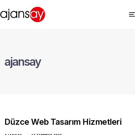
ajansay
Düzce Web Tasarım Hizmetleri