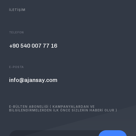
İLETİŞİM
TELEFON
+90 540 007 77 16
E-POSTA
info@ajansay.com
E-BÜLTEN ABONELİĞİ ( KAMPANYALARDAN VE
BİLGİLENDİRMELERDEN İLK ÖNCE SİZLERİN HABERİ OLUR )