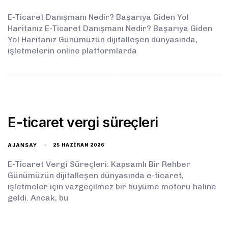
E-Ticaret Danışmanı Nedir? Başarıya Giden Yol
Haritanız E-Ticaret Danışmanı Nedir? Başarıya Giden
Yol Haritanız Günümüzün dijitalleşen dünyasında,
işletmelerin online platformlarda
E-ticaret vergi süreçleri
AJANSAY
25 HAZIRAN 2026
E-Ticaret Vergi Süreçleri: Kapsamlı Bir Rehber
Günümüzün dijitalleşen dünyasında e-ticaret,
işletmeler için vazgeçilmez bir büyüme motoru haline
geldi. Ancak, bu