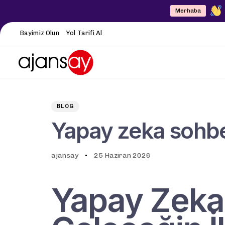
Merhaba
Bayimiz Olun
Yol Tarifi Al
Author
Published
PUBLISHED
on:
IN:
BLOG
Yapay zeka sohbe
ajansay
25 Haziran 2026
Yapay Zeka