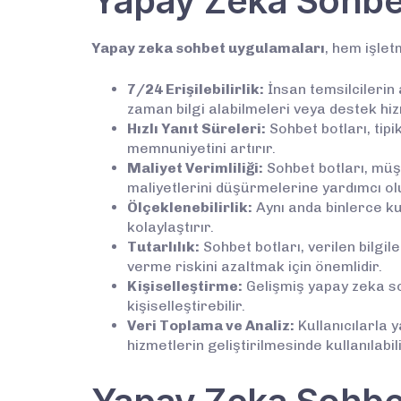
Yapay Zeka Sohbet
Yapay zeka sohbet uygulamaları
, hem işlet
7/24 Erişilebilirlik:
İnsan temsilcilerin 
zaman bilgi alabilmeleri veya destek hiz
Hızlı Yanıt Süreleri:
Sohbet botları, tipi
memnuniyetini artırır.
Maliyet Verimliliği:
Sohbet botları, müşt
maliyetlerini düşürmelerine yardımcı ol
Ölçeklenebilirlik:
Aynı anda binlerce kul
kolaylaştırır.
Tutarlılık:
Sohbet botları, verilen bilgil
verme riskini azaltmak için önemlidir.
Kişiselleştirme:
Gelişmiş yapay zeka soh
kişiselleştirebilir.
Veri Toplama ve Analiz:
Kullanıcılarla y
hizmetlerin geliştirilmesinde kullanılabili