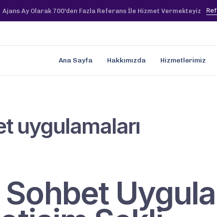
Ref
Ajans Ay Olarak 700'den Fazla Referans İle Hizmet Vermekteyiz
Ana Sayfa
Hakkımızda
Hizmetlerimiz
t uygulamaları
 Sohbet Uygula