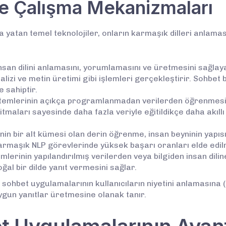
ve Çalışma Mekanizmaları
atan temel teknolojiler, onların karmaşık dilleri anlaması
nsan dilini anlamasını, yorumlamasını ve üretmesini sağlaya
alizi ve metin üretimi gibi işlemleri gerçekleştirir. Sohbet 
e sahiptir.
temlerinin açıkça programlanmadan verilerden öğrenmesini 
aları sayesinde daha fazla veriyle eğitildikçe daha akıllı h
 bir alt kümesi olan derin öğrenme, insan beyninin yapısın
armaşık NLP görevlerinde yüksek başarı oranları elde edil
mlerinin yapılandırılmış verilerden veya bilgiden insan dil
oğal bir dilde yanıt vermesini sağlar.
sohbet uygulamalarının kullanıcıların niyetini anlamasına (I
ygun yanıtlar üretmesine olanak tanır.