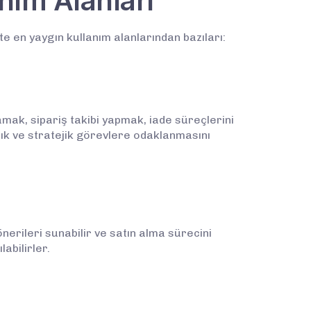
nım Alanları
e en yaygın kullanım alanlarından bazıları:
amak, sipariş takibi yapmak, iade süreçlerini
şık ve stratejik görevlere odaklanmasını
önerileri sunabilir ve satın alma sürecini
abilirler.