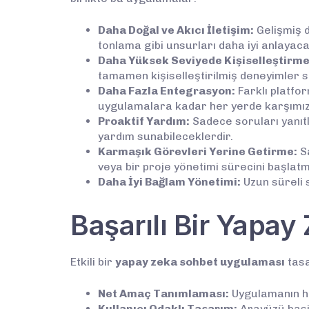
Daha Doğal ve Akıcı İletişim:
Gelişmiş d
tonlama gibi unsurları daha iyi anlayaca
Daha Yüksek Seviyede Kişiselleştirme
tamamen kişiselleştirilmiş deneyimler s
Daha Fazla Entegrasyon:
Farklı platfo
uygulamalara kadar her yerde karşımıza 
Proaktif Yardım:
Sadece soruları yanıtl
yardım sunabileceklerdir.
Karmaşık Görevleri Yerine Getirme:
Sa
veya bir proje yönetimi sürecini başlatm
Daha İyi Bağlam Yönetimi:
Uzun süreli 
Başarılı Bir Yapa
Etkili bir
yapay zeka sohbet uygulaması
tasa
Net Amaç Tanımlaması:
Uygulamanın han
Kullanıcı Odaklı Tasarım:
Arayüzü basit,