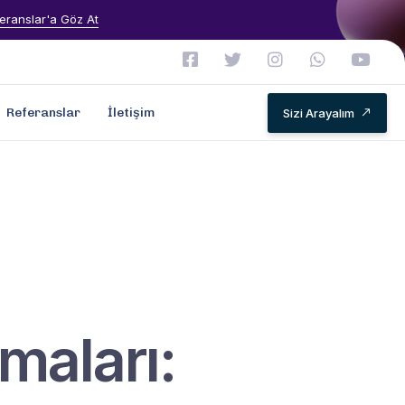
eranslar'a Göz At
Referanslar
İletişim
Sizi Arayalım
maları: