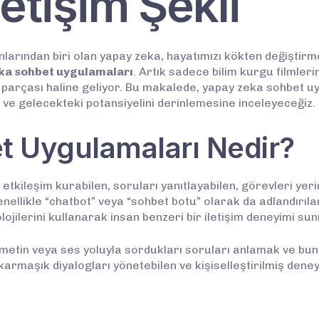
etişim Şekli
nlarından biri olan yapay zeka, hayatımızı kökten değiştir
ka sohbet uygulamaları
. Artık sadece bilim kurgu filmler
r parçası haline geliyor. Bu makalede, yapay zeka sohbet uyg
ı ve gelecekteki potansiyelini derinlemesine inceleyeceğiz.
t Uygulamaları Nedir?
etkileşim kurabilen, soruları yanıtlayabilen, görevleri yerin
nellikle “chatbot” veya “sohbet botu” olarak da adlandırıla
jilerini kullanarak insan benzeri bir iletişim deneyimi su
metin veya ses yoluyla sordukları soruları anlamak ve bunlar
karmaşık diyalogları yönetebilen ve kişiselleştirilmiş den