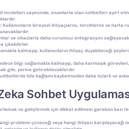
il modelleri sayesinde, insanlarla olan sohbetleri ayırt et
klardır.
:
Kullanıcıların bireysel ihtiyaçlarını, tercihlerini ve hatta
unacaklardır.
rmlar ve cihazlarla daha sorunsuz entegrasyon sağlayacaklar
çıkabilirler.
amakla kalmayıp, kullanıcıların ihtiyaç duyabileceği şeyle
dece bilgi sağlamakla kalmayıp, daha karmaşık görevleri, 
ak gibi, yerine getirebileceklerdir.
sohbetlerde bile bağlamı kaybetmeden daha tutarlı ve anlam
y Zeka Sohbet Uygulaması
rlamak ve geliştirmek için dikkat edilmesi gereken bazı te
gi problemi çözeceği veya hangi ihtiyacı karşılayacağı net
 anlaşılır ve kullanıcı dostu olmalıdır.