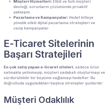
Müşteri Hizmetleri:
Etkili ve hızlı müşteri
desteği, sorunların çözümünde proaktif
yaklaşım.
Pazarlama ve Kampanyalar:
Hedef kitleye
yönelik etkili dijital pazarlama stratejileri ve
cazip kampanyalar.
E-Ticaret Sitelerinin
Başarı Stratejileri
En çok satış yapan e-ticaret siteleri
, sadece ürün
satmakla yetinmeyip, müşteri sadakati oluşturmayı ve
sürdürülebilir bir büyüme sağlamayı hedefler. Bu
doğrultuda uyguladıkları başlıca stratejiler şunlardır:
Müşteri Odaklılık