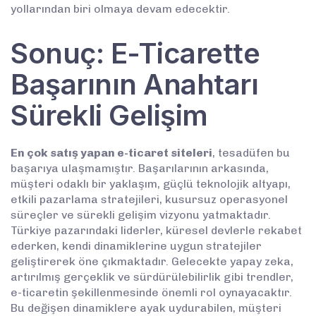
yollarından biri olmaya devam edecektir.
Sonuç: E-Ticarette
Başarının Anahtarı
Sürekli Gelişim
En çok satış yapan e-ticaret siteleri
, tesadüfen bu
başarıya ulaşmamıştır. Başarılarının arkasında,
müşteri odaklı bir yaklaşım, güçlü teknolojik altyapı,
etkili pazarlama stratejileri, kusursuz operasyonel
süreçler ve sürekli gelişim vizyonu yatmaktadır.
Türkiye pazarındaki liderler, küresel devlerle rekabet
ederken, kendi dinamiklerine uygun stratejiler
geliştirerek öne çıkmaktadır. Gelecekte yapay zeka,
artırılmış gerçeklik ve sürdürülebilirlik gibi trendler,
e-ticaretin şekillenmesinde önemli rol oynayacaktır.
Bu değişen dinamiklere ayak uydurabilen, müşteri