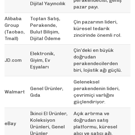
perakendecisi, geniş
Dijital Yayıncılık
pazar payı.
Alibaba
Toptan Satış,
Çin pazarının lideri,
Group
Perakende,
küresel tedarik
(Taobao,
Bulut Bilişim,
zincirinde önemli rol.
Tmall)
Dijital Ödeme
Çin’deki en büyük
Elektronik,
doğrudan
JD.com
Giyim, Ev
perakendecilerden
Eşyaları
biri, lojistik ağı güçlü.
Geleneksel
Genel Ürünler,
perakendenin lideri,
Walmart
Gıda
çevrimiçi varlığını
güçlendiriyor.
İkinci El Ürünler,
Açık artırma ve
Koleksiyon
doğrudan satış
eBay
Ürünleri, Genel
platformu, küresel
Ürünler
alıcı ve satıcı ağı.