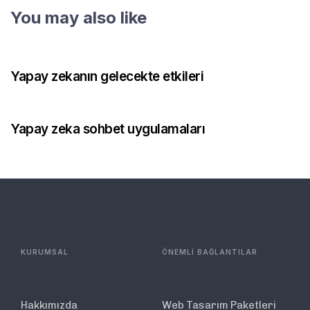
You may also like
1 ay önce
Blog
Yapay zekanın gelecekte etkileri
1 ay önce
Blog
Yapay zeka sohbet uygulamaları
KURUMSAL
ÖNEMLİ BAĞLANTILAR
Hakkımızda
Web Tasarım Paketleri