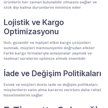
ürünlerin her zaman bulunabilir olmasını sağlar ve
stok dışı kalma durumlarını minimize eder.
Lojistik ve Kargo
Optimizasyonu
Hızlı, güvenilir ve maliyet etkin kargo çözümleri
sunmak, müşteri memnuniyetini doğrudan etkiler.
Farklı kargo firmalarıyla anlaşmalar yapmak ve
teslimat sürelerini optimize etmek önemlidir.
İade ve Değişim Politikaları
Esnek ve müşteri dostu iade ve değişim politikaları,
müşterilerin satın alma kararını verirken daha rahat
hissetmelerini sağlar.