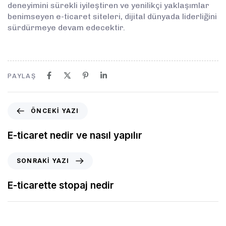
deneyimini sürekli iyileştiren ve yenilikçi yaklaşımlar
benimseyen e-ticaret siteleri, dijital dünyada liderliğini
sürdürmeye devam edecektir.
PAYLAŞ
ÖNCEKI YAZI
E-ticaret nedir ve nasıl yapılır
SONRAKI YAZI
E-ticarette stopaj nedir