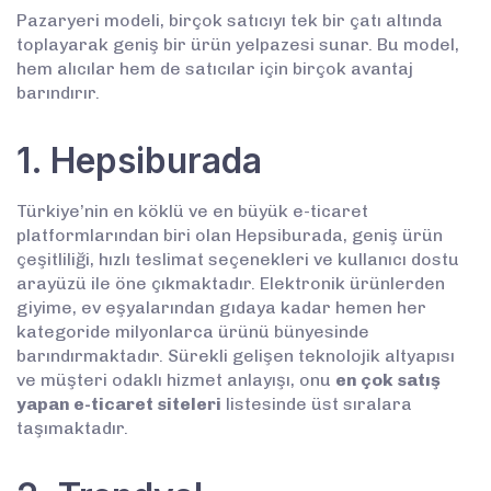
Pazaryeri modeli, birçok satıcıyı tek bir çatı altında
toplayarak geniş bir ürün yelpazesi sunar. Bu model,
hem alıcılar hem de satıcılar için birçok avantaj
barındırır.
1. Hepsiburada
Türkiye’nin en köklü ve en büyük e-ticaret
platformlarından biri olan Hepsiburada, geniş ürün
çeşitliliği, hızlı teslimat seçenekleri ve kullanıcı dostu
arayüzü ile öne çıkmaktadır. Elektronik ürünlerden
giyime, ev eşyalarından gıdaya kadar hemen her
kategoride milyonlarca ürünü bünyesinde
barındırmaktadır. Sürekli gelişen teknolojik altyapısı
ve müşteri odaklı hizmet anlayışı, onu
en çok satış
yapan e-ticaret siteleri
listesinde üst sıralara
taşımaktadır.