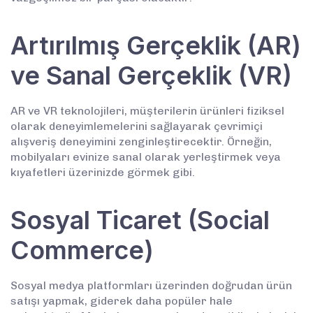
Artırılmış Gerçeklik (AR)
ve Sanal Gerçeklik (VR)
AR ve VR teknolojileri, müşterilerin ürünleri fiziksel
olarak deneyimlemelerini sağlayarak çevrimiçi
alışveriş deneyimini zenginleştirecektir. Örneğin,
mobilyaları evinize sanal olarak yerleştirmek veya
kıyafetleri üzerinizde görmek gibi.
Sosyal Ticaret (Social
Commerce)
Sosyal medya platformları üzerinden doğrudan ürün
satışı yapmak, giderek daha popüler hale