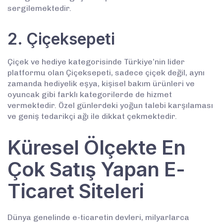
sergilemektedir.
2. Çiçeksepeti
Çiçek ve hediye kategorisinde Türkiye’nin lider
platformu olan Çiçeksepeti, sadece çiçek değil, aynı
zamanda hediyelik eşya, kişisel bakım ürünleri ve
oyuncak gibi farklı kategorilerde de hizmet
vermektedir. Özel günlerdeki yoğun talebi karşılaması
ve geniş tedarikçi ağı ile dikkat çekmektedir.
Küresel Ölçekte En
Çok Satış Yapan E-
Ticaret Siteleri
Dünya genelinde e-ticaretin devleri, milyarlarca