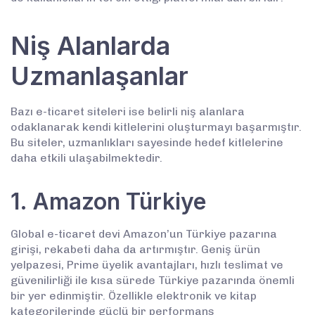
Niş Alanlarda
Uzmanlaşanlar
Bazı e-ticaret siteleri ise belirli niş alanlara
odaklanarak kendi kitlelerini oluşturmayı başarmıştır.
Bu siteler, uzmanlıkları sayesinde hedef kitlelerine
daha etkili ulaşabilmektedir.
1. Amazon Türkiye
Global e-ticaret devi Amazon’un Türkiye pazarına
girişi, rekabeti daha da artırmıştır. Geniş ürün
yelpazesi, Prime üyelik avantajları, hızlı teslimat ve
güvenilirliği ile kısa sürede Türkiye pazarında önemli
bir yer edinmiştir. Özellikle elektronik ve kitap
kategorilerinde güçlü bir performans