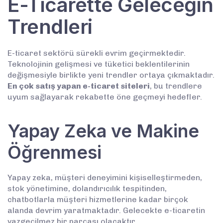
E-Ticarette Geleceğin
Trendleri
E-ticaret sektörü sürekli evrim geçirmektedir.
Teknolojinin gelişmesi ve tüketici beklentilerinin
değişmesiyle birlikte yeni trendler ortaya çıkmaktadır.
En çok satış yapan e-ticaret siteleri
, bu trendlere
uyum sağlayarak rekabette öne geçmeyi hedefler.
Yapay Zeka ve Makine
Öğrenmesi
Yapay zeka, müşteri deneyimini kişiselleştirmeden,
stok yönetimine, dolandırıcılık tespitinden,
chatbotlarla müşteri hizmetlerine kadar birçok
alanda devrim yaratmaktadır. Gelecekte e-ticaretin
vazgeçilmez bir parçası olacaktır.