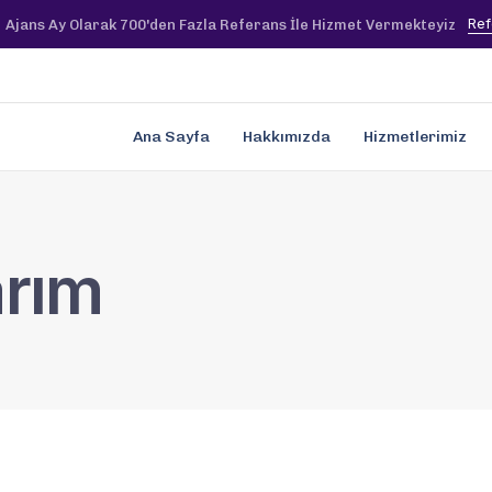
Ref
Ajans Ay Olarak 700'den Fazla Referans İle Hizmet Vermekteyiz
Ana Sayfa
Hakkımızda
Hizmetlerimiz
arım