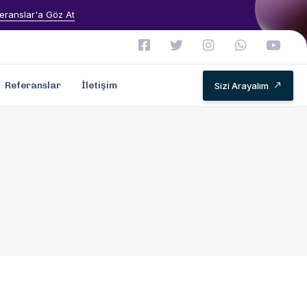
eranslar'a Göz At
Referanslar
İletişim
Sizi Arayalım