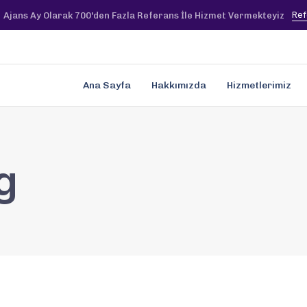
Ref
Ajans Ay Olarak 700'den Fazla Referans İle Hizmet Vermekteyiz
Ana Sayfa
Hakkımızda
Hizmetlerimiz
g