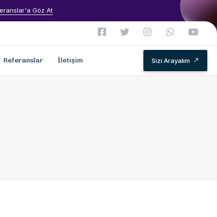
eranslar'a Göz At
Referanslar
İletişim
Sizi Arayalım