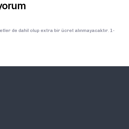
iyorum
ler de dahil olup extra bir ücret alınmayacaktır. 1-
İLETİŞİM
E-BÜLTEN ABONELİĞİ (
BİLGİLENDİRMELERDEN İ