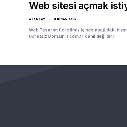
Web sitesi açmak ist
AJANSAY
6 NISAN 2015
Web Tasarım ücretimiz içinde aşağıdaki hizmet
Ücretsiz Domain: ( com.tr dahil değildir)
KURUMSAL
ÖNEMLİ BAĞLANTILAR