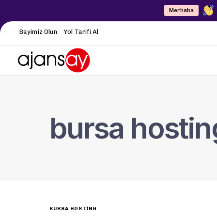
Merhaba
Bayimiz Olun
Yol Tarifi Al
bursa hostin
BURSA HOSTING