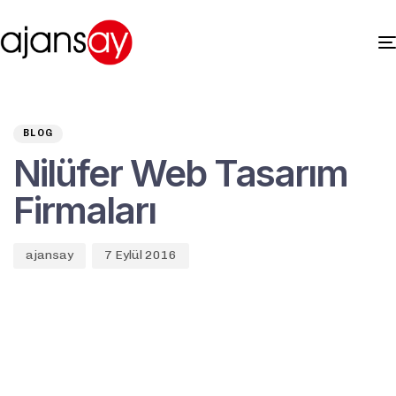
Author
Published
PUBLISHED
on:
IN:
BLOG
Nilüfer Web Tasarım
Firmaları
ajansay
7 Eylül 2016