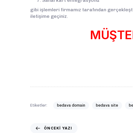
Sanal kart entegrasyonu
gibi işlemleri firmamız tarafından gerçekleştir
iletişime geçiniz.
MÜŞTER
Etiketler:
bedava domain
bedava site
be
ÖNCEKI YAZI