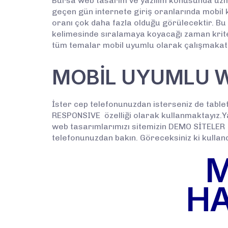
Bursa web tasarım ve yazılım konusunda uzman
geçen gün internete giriş oranlarında mobil ku
oranı çok daha fazla olduğu görülecektir. Bu 
kelimesinde sıralamaya koyacağı zaman kriterl
tüm temalar mobil uyumlu olarak çalışmakata
MOBİL UYUMLU 
İster cep telefonunuzdan isterseniz de tablet
RESPONSIVE özelliği olarak kullanmaktayız.Ya
web tasarımlarımızı sitemizin DEMO SİTELER 
telefonunuzdan bakın. Göreceksiniz ki kullan
M
HA