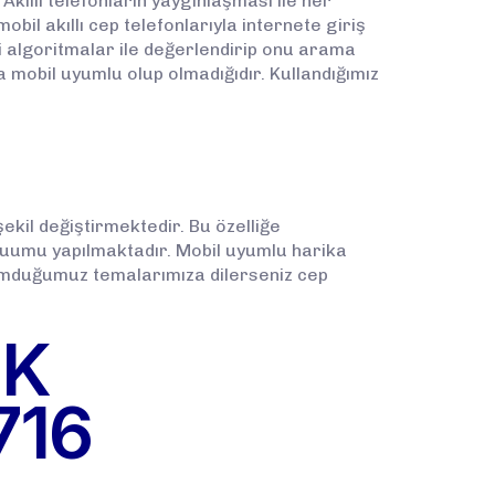
ıllı telefonların yaygınlaşması ile her
bil akıllı cep telefonlarıyla internete giriş
li algoritmalar ile değerlendirip onu arama
 mobil uyumlu olup olmadığıdır. Kullandığımız
ekil değiştirmektedir. Bu özelliğe
uluumu yapılmaktadır. Mobil uyumlu harika
 umduğumuz temalarımıza dilerseniz cep
.
EK
716