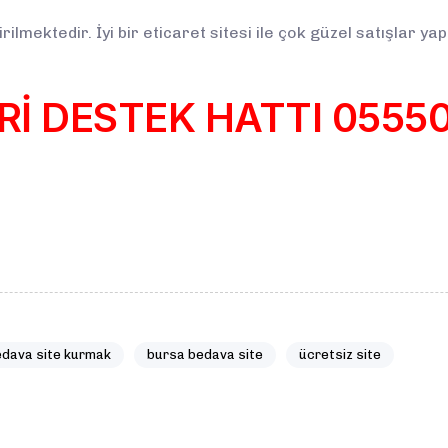
ilmektedir. İyi bir eticaret sitesi ile çok güzel satışlar yap
İ DESTEK HATTI
0555
dava site kurmak
bursa bedava site
ücretsiz site