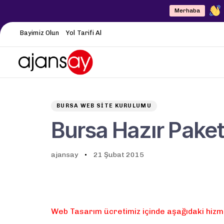
Merhaba
Bayimiz Olun
Yol Tarifi Al
Author
Published
PUBLISHED
on:
IN:
BURSA WEB SITE KURULUMU
Bursa Hazır Paket 
ajansay
21 Şubat 2015
Web Tasarım ücretimiz içinde aşağıdaki hizme