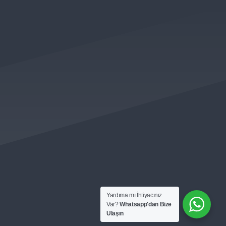
 KAMPANYALARDAN VE
LK ÖNCE SİZLERİN HABERİ OLUR )
Yardıma mı İhtiyacınız
Var?
Whatsapp'dan Bize
Ulaşın