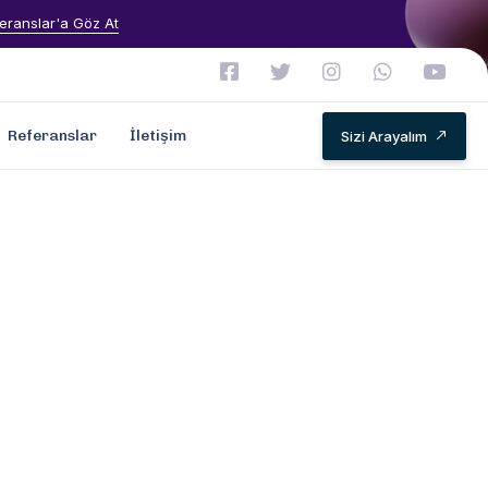
eranslar'a Göz At
Referanslar
İletişim
Sizi Arayalım