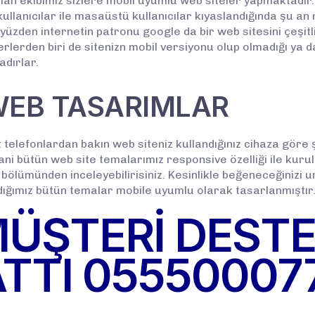
 ekibimiz sizlere mobil uyumlu web siteler yapmaktadır. Ak
llanıcılar ile masaüstü kullanıcılar kıyaslandığında şu an mo
yüzden internetin patronu google da bir web sitesini çeşit
erden biri de sitenizn mobil versiyonu olup olmadığı ya da
dırlar.
WEB TASARIMLAR
 telefonlardan bakın web siteniz kullandığınız cihaza göre ş
ni bütün web site temalarımız responsive özelliği ile kur
bölümünden inceleyebilirisiniz. Kesinlikle beğeneceğinizi
dığımız bütün temalar mobile uyumlu olarak tasarlanmıştır
ÜŞTERİ DEST
TTI
05550007