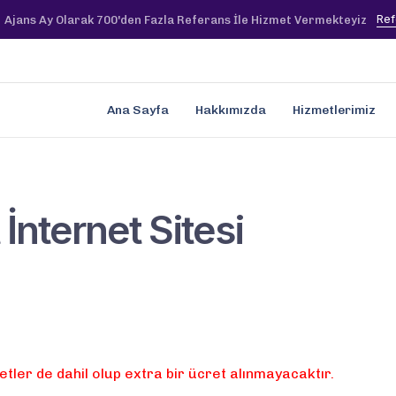
Ref
Ajans Ay Olarak 700'den Fazla Referans İle Hizmet Vermekteyiz
Ana Sayfa
Hakkımızda
Hizmetlerimiz
İnternet Sitesi
tler de dahil olup extra bir ücret alınmayacaktır.