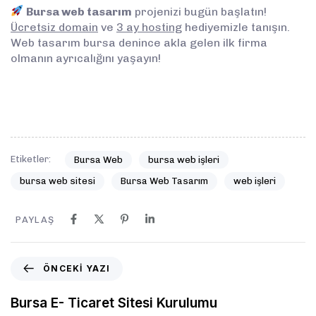
Bursa web tasarım
projenizi bugün başlatın!
Ücretsiz domain
ve
3 ay hosting
hediyemizle tanışın.
Web tasarım bursa denince akla gelen ilk firma
olmanın ayrıcalığını yaşayın!
Etiketler:
Bursa Web
bursa web işleri
bursa web sitesi
Bursa Web Tasarım
web işleri
PAYLAŞ
ÖNCEKI YAZI
Bursa E- Ticaret Sitesi Kurulumu