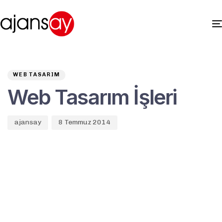
Author
Published
PUBLISHED
on:
IN:
WEB TASARIM
Web Tasarım İşleri
ajansay
8 Temmuz 2014