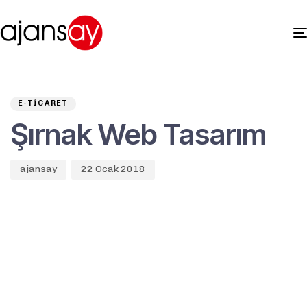
Author
Published
PUBLISHED
on:
IN:
E-TICARET
Şırnak Web Tasarım
ajansay
22 Ocak 2018