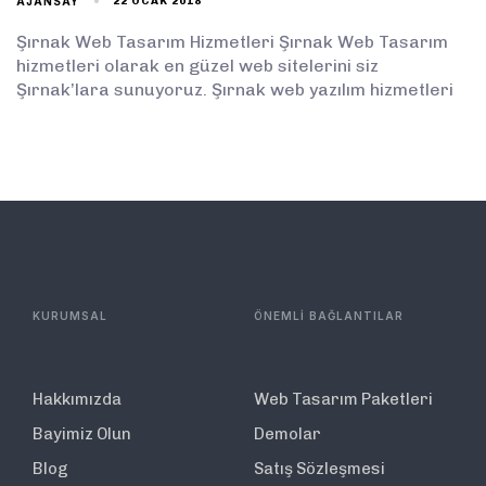
AJANSAY
22 OCAK 2018
Şırnak Web Tasarım Hizmetleri Şırnak Web Tasarım
hizmetleri olarak en güzel web sitelerini siz
Şırnak’lara sunuyoruz. Şırnak web yazılım hizmetleri
KURUMSAL
ÖNEMLİ BAĞLANTILAR
Hakkımızda
Web Tasarım Paketleri
Bayimiz Olun
Demolar
Blog
Satış Sözleşmesi