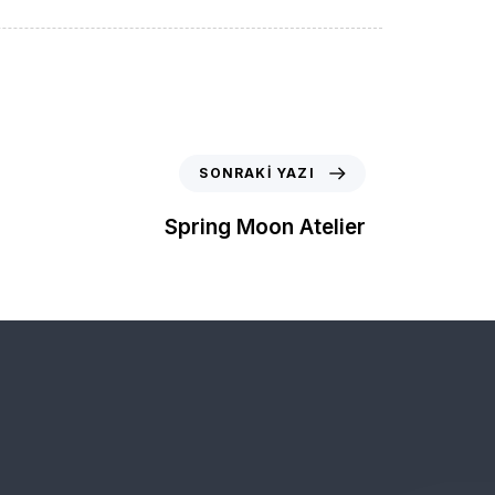
SONRAKI YAZI
Spring Moon Atelier
 KAMPANYALARDAN VE
LK ÖNCE SİZLERİN HABERİ OLUR )