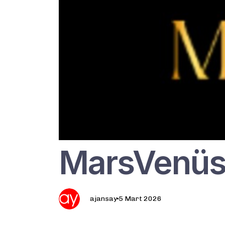
MarsVenü
ajansay
5 Mart 2026