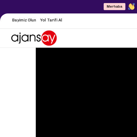
Merhaba
Bayimiz Olun
Yol Tarifi Al
Author
Published
PUBLISHED
on:
IN: