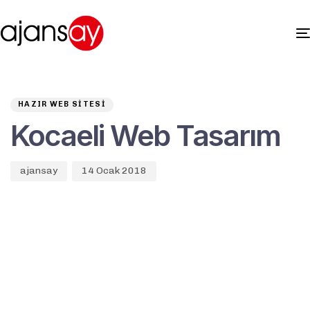
Author
Published
PUBLISHED
on:
IN:
HAZIR WEB SITESI
Kocaeli Web Tasarım
ajansay
14 Ocak 2018