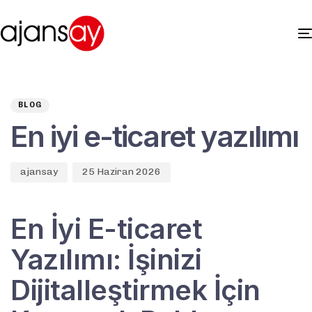
Author
Published
PUBLISHED
on:
IN:
BLOG
En iyi e-ticaret yazılımı
ajansay
25 Haziran 2026
En İyi E-ticaret
Yazılımı: İşinizi
Dijitalleştirmek İçin