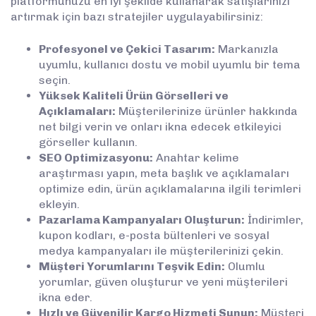
platformunuzu en iyi şekilde kullanarak satışlarınızı
artırmak için bazı stratejiler uygulayabilirsiniz:
Profesyonel ve Çekici Tasarım:
Markanızla
uyumlu, kullanıcı dostu ve mobil uyumlu bir tema
seçin.
Yüksek Kaliteli Ürün Görselleri ve
Açıklamaları:
Müşterilerinize ürünler hakkında
net bilgi verin ve onları ikna edecek etkileyici
görseller kullanın.
SEO Optimizasyonu:
Anahtar kelime
araştırması yapın, meta başlık ve açıklamaları
optimize edin, ürün açıklamalarına ilgili terimleri
ekleyin.
Pazarlama Kampanyaları Oluşturun:
İndirimler,
kupon kodları, e-posta bültenleri ve sosyal
medya kampanyaları ile müşterilerinizi çekin.
Müşteri Yorumlarını Teşvik Edin:
Olumlu
yorumlar, güven oluşturur ve yeni müşterileri
ikna eder.
Hızlı ve Güvenilir Kargo Hizmeti Sunun:
Müşteri