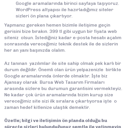
Google aramalarında birinci sayfaya taşıyoruz.
WordPress altyapısı ile hazırladığımız siteler
sizleri ön plana çıkartıyor.
Yapmanız gereken hemen bizimle iletişime geçin
gerisini bize bırakın. 399 tl gibi uygun bir fiyata web
siteniz olsun. İstediğiniz kadar e-posta hesabı açalım
sonrasında vereceğimiz teknik destek ile de sizlerin
her an yanı başınızda olalım.
Az tanınan yazılımlar ile site sahip olmak pek karlı bir
durum değildir. Önemli olan ürün yelpazenizle birlikte
Google aramalarında önlerde olmaktır. İşte biz
Ajansay olarak Bursa Web Tasarım Firmaları
arasında sizlere bu durumun garantisini vermekteyiz.
Ne kadar çok ürün aramalarında bizim kurup size
vereceğimiz site sizi ilk sıralara çıkartıyorsa işte o
zaman hedef kitlenize ulaştık demektir.
Özetle; bilgi ve iletişimin ön planda olduğu bu
süreçte sizleri bulunduğunuz semtle ile yetinmeyip