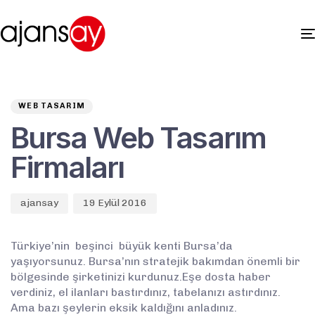
Author
Published
PUBLISHED
on:
IN:
WEB TASARIM
Bursa Web Tasarım
Firmaları
ajansay
19 Eylül 2016
Türkiye’nin beşinci büyük kenti Bursa’da
yaşıyorsunuz. Bursa’nın stratejik bakımdan önemli bir
bölgesinde şirketinizi kurdunuz.Eşe dosta haber
verdiniz, el ilanları bastırdınız, tabelanızı astırdınız.
Ama bazı şeylerin eksik kaldığını anladınız.