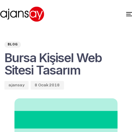
Author
Published
PUBLISHED
on:
IN:
BLOG
Bursa Kişisel Web
Sitesi Tasarım
ajansay
8 Ocak 2018