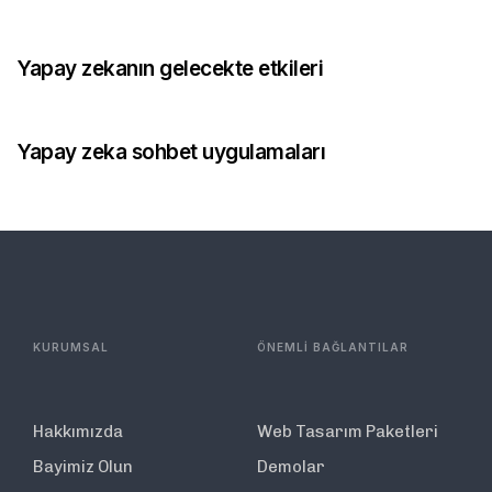
2 ay önce
Blog
Yapay zekanın gelecekte etkileri
2 ay önce
Blog
Yapay zeka sohbet uygulamaları
KURUMSAL
ÖNEMLİ BAĞLANTILAR
Hakkımızda
Web Tasarım Paketleri
Bayimiz Olun
Demolar