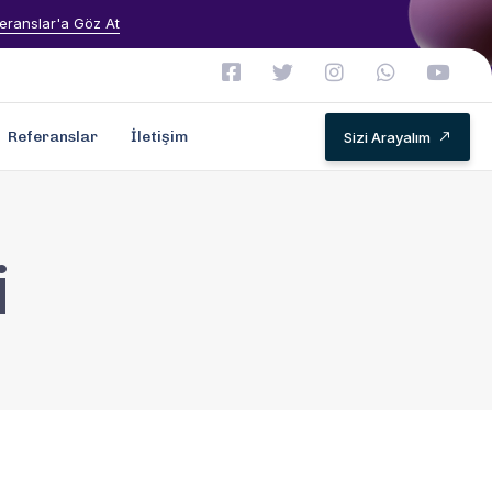
eranslar'a Göz At
Referanslar
İletişim
Sizi Arayalım
i