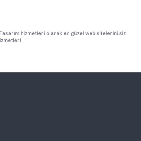
asarım hizmetleri olarak en güzel web sitelerini siz
izmetleri
İLETİŞİM
E-BÜLTEN ABONELİĞİ (
BİLGİLENDİRMELERDEN İ