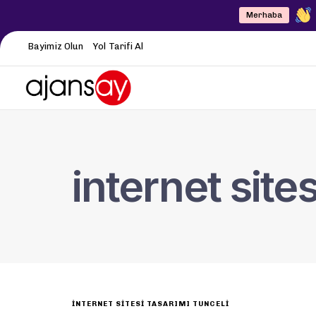
Merhaba
Bayimiz Olun
Yol Tarifi Al
internet site
INTERNET SITESI TASARIMI TUNCELI