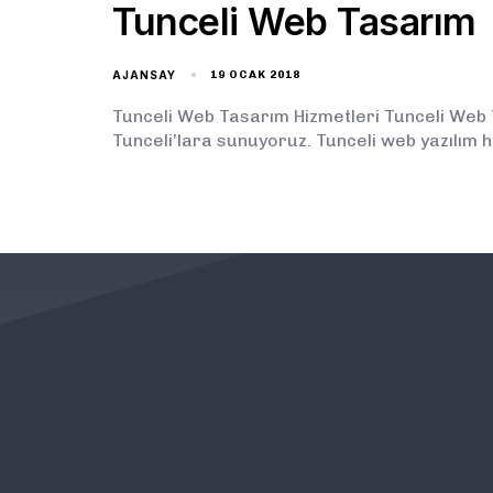
Tunceli Web Tasarım
AJANSAY
19 OCAK 2018
Tunceli Web Tasarım Hizmetleri Tunceli Web T
Tunceli’lara sunuyoruz. Tunceli web yazılım h
KURUMSAL
ÖNEMLİ BAĞLANTILAR