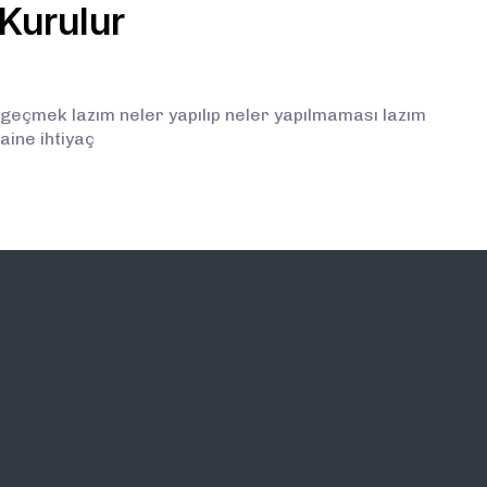
 Kurulur
 geçmek lazım neler yapılıp neler yapılmaması lazım
aine ihtiyaç
İLETİŞİM
E-BÜLTEN ABONELİĞİ (
BİLGİLENDİRMELERDEN İ