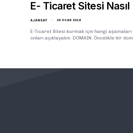
E- Ticaret Sitesi Nasıl
AJANSAY
20 OCAK 2018
E-Ticaret Sitesi kurmak için hangi aşamaları
onları açıklayalım. DOMAIN. Öncelikle bir dom
KURUMSAL
ÖNEMLİ BAĞLANTILAR