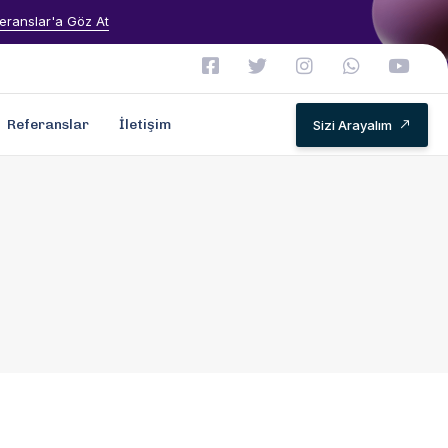
eranslar'a Göz At
Referanslar
İletişim
Sizi Arayalım