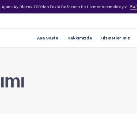
Ref
Ajans Ay Olarak 700'den Fazla Referans İle Hizmet Vermekteyiz
Ana Sayfa
Hakkımızda
Hizmetlerimiz
lımı