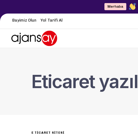
Merhaba
Bayimiz Olun
Yol Tarifi Al
Eticaret yazı
E TICARET SITESI