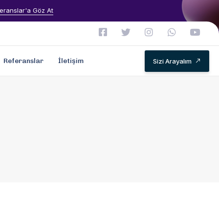
eranslar'a Göz At
Referanslar
İletişim
Sizi Arayalım