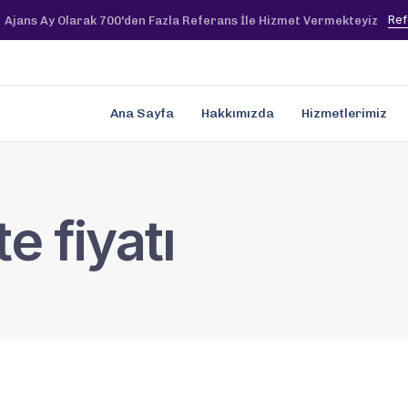
Ref
Ajans Ay Olarak 700'den Fazla Referans İle Hizmet Vermekteyiz
Ana Sayfa
Hakkımızda
Hizmetlerimiz
e fiyatı