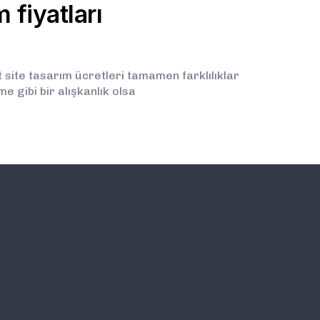
 fiyatları
 site tasarım ücretleri tamamen farklılıklar
e gibi bir alışkanlık olsa
İLETİŞİM
E-BÜLTEN ABONELİĞİ (
BİLGİLENDİRMELERDEN İ