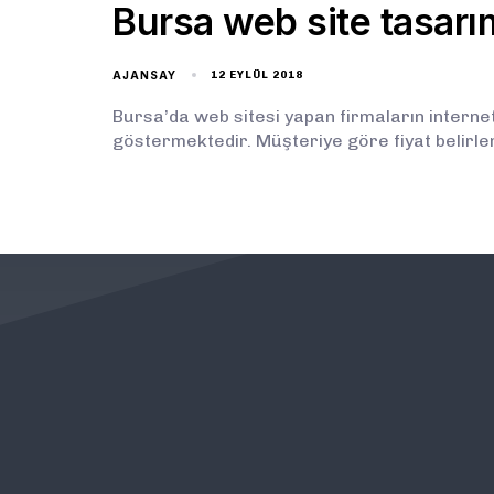
Bursa web site tasarım
AJANSAY
12 EYLÜL 2018
Bursa’da web sitesi yapan firmaların internet
göstermektedir. Müşteriye göre fiyat belirlem
KURUMSAL
ÖNEMLİ BAĞLANTILAR