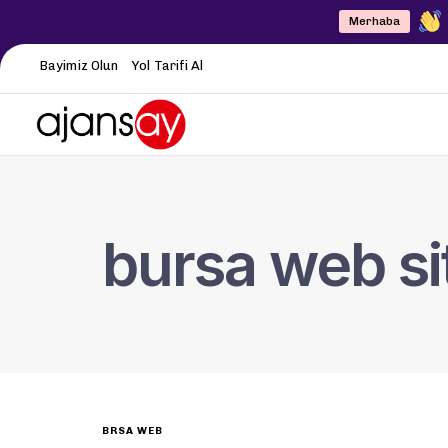
Merhaba
Bayimiz Olun
Yol Tarifi Al
bursa web sit
BRSA WEB