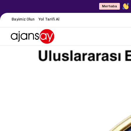
Merhaba
Bayimiz Olun
Yol Tarifi Al
Author
Published
PUBLISHED
on:
IN: