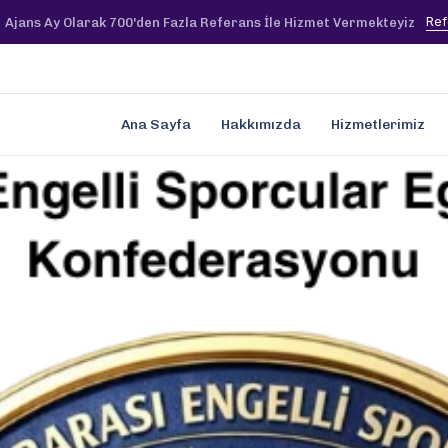
Ref
Ajans Ay Olarak 700'den Fazla Referans İle Hizmet Vermekteyiz
Ana Sayfa
Hakkımızda
Hizmetlerimiz