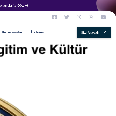
eranslar'a Göz At
Referanslar
İletişim
Sizi Arayalım