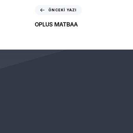
ÖNCEKI YAZI
OPLUS MATBAA
KURUMSAL
ÖNEMLİ BAĞLANTILAR
Hakkımızda
Web Tasarım Paketle
Bayimiz Olun
Demolar