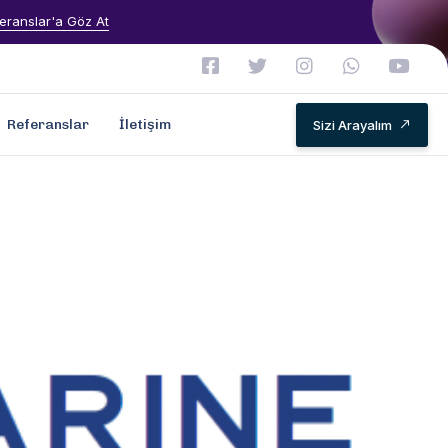
eranslar'a Göz At
Referanslar
İletişim
Sizi Arayalım