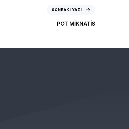
SONRAKI YAZI
POT MİKNATİS
 KAMPANYALARDAN VE
LK ÖNCE SİZLERİN HABERİ OLUR )