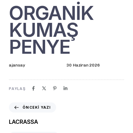
ORGANİK
KUMAŞ
PENYE
ajansay
30 Haziran 2026
PAYLAŞ
ÖNCEKI YAZI
LACRASSA