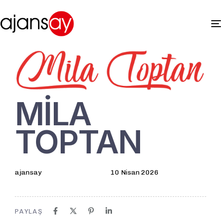
Author
Published
PUBLISHED
on:
IN:
MİLA
TOPTAN
ajansay
10 Nisan 2026
PAYLAŞ