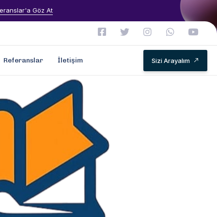
eranslar'a Göz At
Referanslar
İletişim
Sizi Arayalım