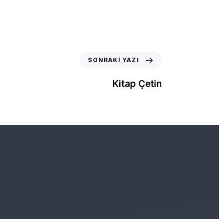
SONRAKI YAZI
Kitap Çetin
 KAMPANYALARDAN VE
LK ÖNCE SİZLERİN HABERİ OLUR )