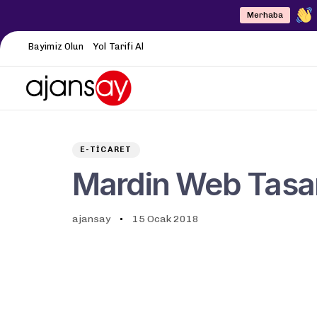
Merhaba
Bayimiz Olun
Yol Tarifi Al
Author
Published
PUBLISHED
on:
IN:
E-TICARET
Mardin Web Tasa
ajansay
15 Ocak 2018