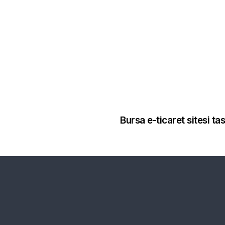
3 ay önce
Bursa Logo Tas
Bursa e-ticaret sitesi ta