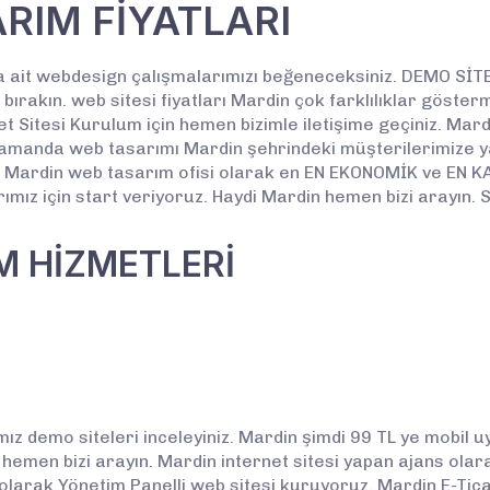
RIM FİYATLARI
 ait webdesign çalışmalarımızı beğeneceksiniz. DEMO SİT
bırakın. web sitesi fiyatları Mardin çok farklılıklar göste
et Sitesi Kurulum için hemen bizimle iletişime geçiniz. Mar
sa zamanda web tasarımı Mardin şehrindeki müşterilerimize 
rir. Mardin web tasarım ofisi olarak en EN EKONOMİK ve EN K
mız için start veriyoruz. Haydi Mardin hemen bizi arayın. Siz
M HİZMETLERİ
ız demo siteleri inceleyiniz. Mardin şimdi 99 TL ye mobil u
 hemen bizi arayın. Mardin internet sitesi yapan ajans ola
olarak Yönetim Panelli web sitesi kuruyoruz. Mardin E-Tica