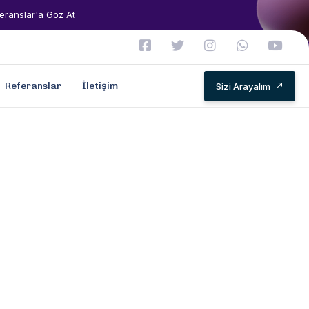
eranslar'a Göz At
Referanslar
İletişim
Sizi Arayalım