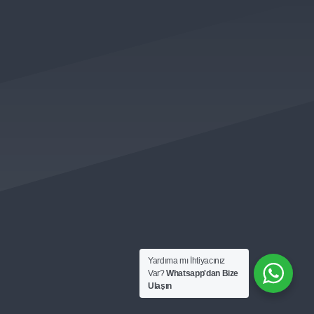
 KAMPANYALARDAN VE
LK ÖNCE SİZLERİN HABERİ OLUR )
Yardıma mı İhtiyacınız
Var?
Whatsapp'dan Bize
Ulaşın