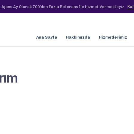
Ref
Ajans Ay Olarak 700'den Fazla Referans İle Hizmet Vermekteyiz
Ana Sayfa
Hakkımızda
Hizmetlerimiz
rım