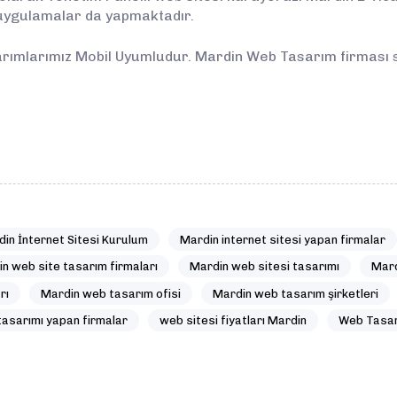
 uygulamalar da yapmaktadır.
arımlarımız Mobil Uyumludur. Mardin Web Tasarım firması 
.
in İnternet Sitesi Kurulum
Mardin internet sitesi yapan firmalar
n web site tasarım firmaları
Mardin web sitesi tasarımı
Mard
rı
Mardin web tasarım ofisi
Mardin web tasarım şirketleri
asarımı yapan firmalar
web sitesi fiyatları Mardin
Web Tasar