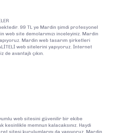
ELER
rmektedir. 99 TL ye Mardin şimdi profesyonel
din web site demolarımızı inceleyiniz. Mardin
yapıyoruz. Mardin web tasarım şirketleri
ALİTELİ web sitelerini yapıyoruz. İnternet
 de avantajlı çıkın.
yumlu web sitesini güvenilir bir ekibe
rak kesinlikle memnun kalacaksınız. Haydi
ret sitesi kurulumlarını da yapıyoruz. Mardin