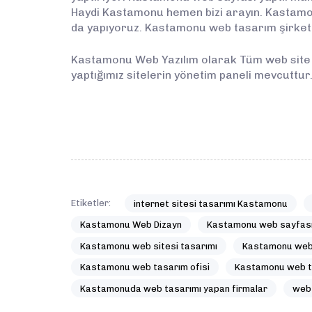
Haydi Kastamonu hemen bizi arayın. Kastamon
da yapıyoruz. Kastamonu web tasarım şirketl
Kastamonu Web Yazılım olarak Tüm web site 
yaptığımız sitelerin yönetim paneli mevcuttur
Etiketler:
internet sitesi tasarımı Kastamonu
Kastamonu Web Dizayn
Kastamonu web sayfas
Kastamonu web sitesi tasarımı
Kastamonu web 
Kastamonu web tasarım ofisi
Kastamonu web ta
Kastamonuda web tasarımı yapan firmalar
web 