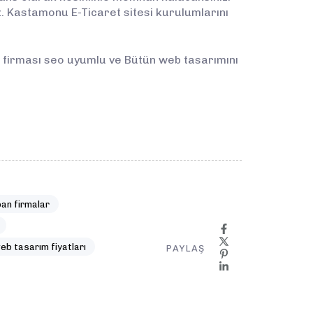
. Kastamonu E-Ticaret sitesi kurulumlarını
firması seo uyumlu ve Bütün web tasarımını
an firmalar
b tasarım fiyatları
PAYLAŞ