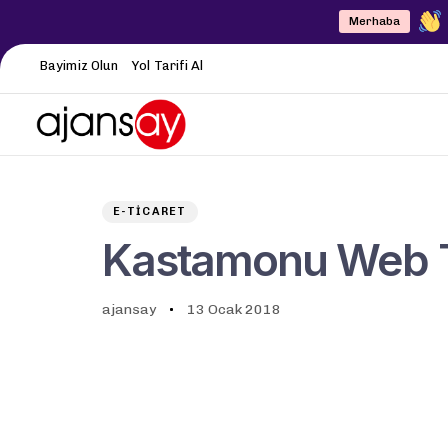
Merhaba
Bayimiz Olun
Yol Tarifi Al
Author
Published
PUBLISHED
on:
IN:
E-TICARET
Kastamonu Web 
ajansay
13 Ocak 2018