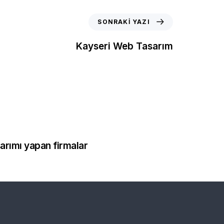
SONRAKI YAZI
Kayseri Web Tasarım
arımı
sarımı yapan firmalar