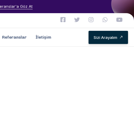
eranslar'a Göz At
Referanslar
İletişim
Sizi Arayalım