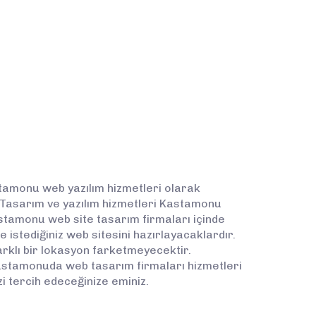
tamonu web yazılım hizmetleri olarak
 Tasarım ve yazılım hizmetleri Kastamonu
stamonu web site tasarım firmaları içinde
 istediğiniz web sitesini hazırlayacaklardır.
arklı bir lokasyon farketmeyecektir.
Kastamonuda web tasarım firmaları hizmetleri
i tercih edeceğinize eminiz.