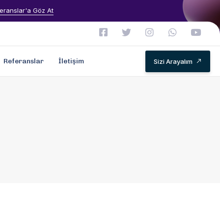
eranslar'a Göz At
Referanslar
İletişim
Sizi Arayalım