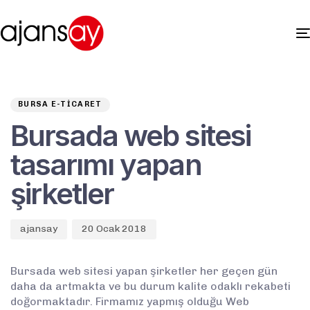
Author
Published
PUBLISHED
on:
IN:
BURSA E-TICARET
Bursada web sitesi
tasarımı yapan
şirketler
ajansay
20 Ocak 2018
Bursada web sitesi yapan şirketler her geçen gün
daha da artmakta ve bu durum kalite odaklı rekabeti
doğormaktadır. Firmamız yapmış olduğu Web