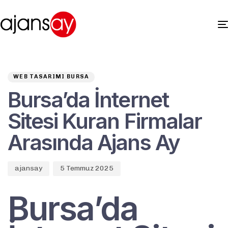
Author
Published
PUBLISHED
on:
IN:
WEB TASARIMI BURSA
Bursa’da İnternet
Sitesi Kuran Firmalar
Arasında Ajans Ay
ajansay
5 Temmuz 2025
Bursa’da