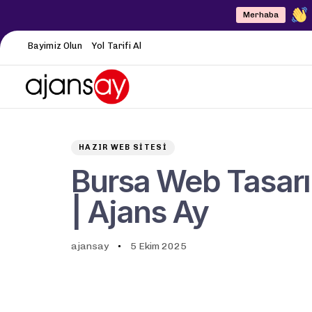
Merhaba
Bayimiz Olun
Yol Tarifi Al
Author
Published
PUBLISHED
on:
IN:
HAZIR WEB SITESI
Bursa Web Tasarım
| Ajans Ay
ajansay
5 Ekim 2025