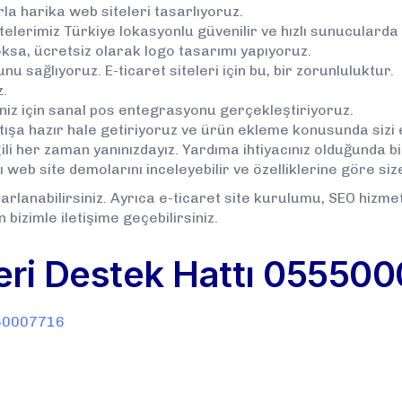
la harika web siteleri tasarlıyoruz.
elerimiz Türkiye lokasyonlu güvenilir ve hızlı sunucularda 
ksa, ücretsiz olarak logo tasarımı yapıyoruz.
u sağlıyoruz. E-ticaret siteleri için bu, bir zorunluluktur.
z.
eniz için sanal pos entegrasyonu gerçekleştiriyoruz.
atışa hazır hale getiriyoruz ve ürün ekleme konusunda sizi 
ili her zaman yanınızdayız. Yardıma ihtiyacınız olduğunda bi
eb site demolarını inceleyebilir ve özelliklerine göre size
arlanabilirsiniz. Ayrıca e-ticaret site kurulumu, SEO hizmet
n bizimle iletişime geçebilirsiniz.
ri Destek Hattı
055500
50007716