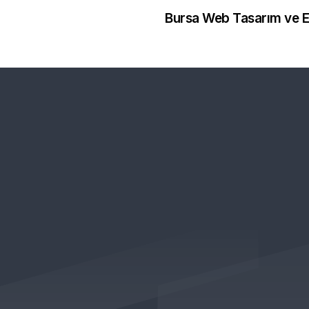
Bursa Web Tasarım ve E
İLETİŞİM
E-BÜLTEN ABONELİĞİ (
BİLGİLENDİRMELERDEN İ
ri
TELEFON
+90 540 007 77 16
E-POSTA