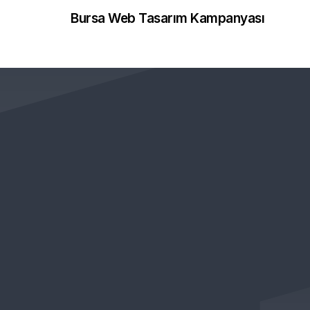
Bursa Web Tasarım Kampanyası
KURUMSAL
ÖNEMLİ BAĞLANTILAR
Hakkımızda
Web Tasarım Paketle
Bayimiz Olun
Demolar
Blog
Satış Sözleşmesi
Destek
Gizlilik Politikası