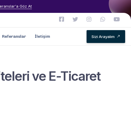
eranslar'a Göz At
Referanslar
İletişim
Sizi Arayalım
eleri ve E-Ticaret