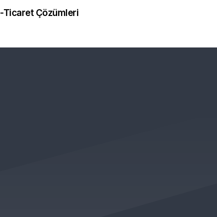
-Ticaret Çözümleri
 KAMPANYALARDAN VE
LK ÖNCE SİZLERİN HABERİ OLUR )