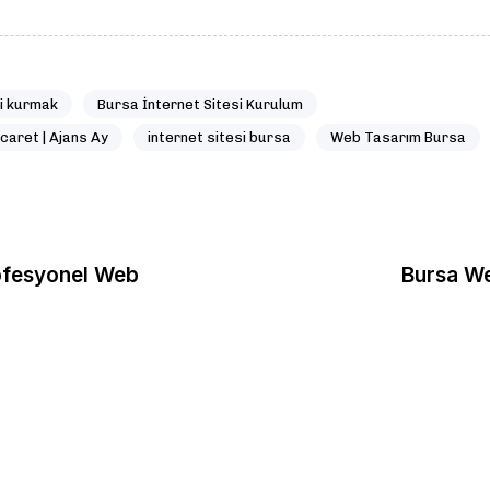
si kurmak
Bursa İnternet Sitesi Kurulum
caret | Ajans Ay
internet sitesi bursa
Web Tasarım Bursa
ofesyonel Web
Bursa We
3 ay önce
Web Tasarım