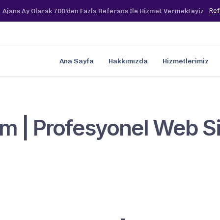
Ref
Ajans Ay Olarak 700'den Fazla Referans İle Hizmet Vermekteyiz
Ana Sayfa
Hakkımızda
Hizmetlerimiz
 | Profesyonel Web Sit