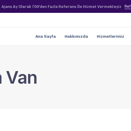
Ref
Ajans Ay Olarak 700'den Fazla Referans İle Hizmet Vermekteyiz
Ana Sayfa
Hakkımızda
Hizmetlerimiz
m Van