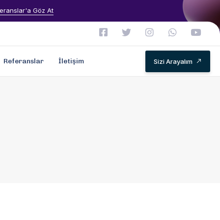
eranslar'a Göz At
Referanslar
İletişim
Sizi Arayalım