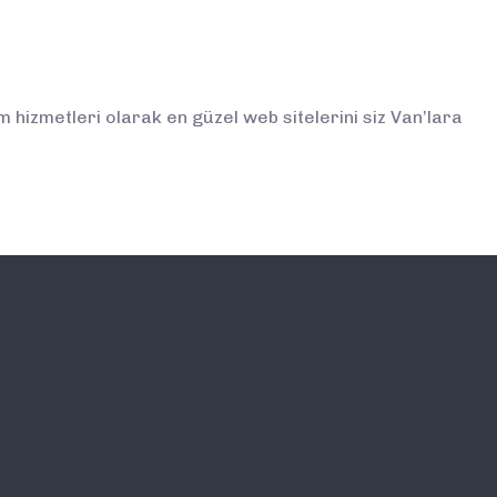
hizmetleri olarak en güzel web sitelerini siz Van’lara
İLETİŞİM
E-BÜLTEN ABONELİĞİ (
BİLGİLENDİRMELERDEN İ