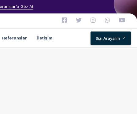
eranslar'a Göz At
Referanslar
İletişim
Sizi Arayalım