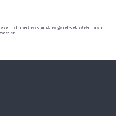
arım hizmetleri olarak en güzel web sitelerini siz
zmetleri
İLETİŞİM
E-BÜLTEN ABONELİĞİ (
BİLGİLENDİRMELERDEN İ