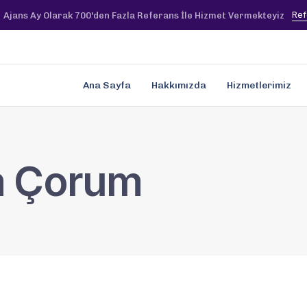
Ref
Ajans Ay Olarak 700'den Fazla Referans İle Hizmet Vermekteyiz
Ana Sayfa
Hakkımızda
Hizmetlerimiz
m Çorum