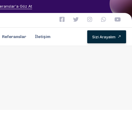
eranslar'a Göz At
Referanslar
İletişim
Sizi Arayalım