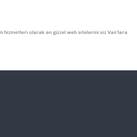
hizmetleri olarak en güzel web sitelerini siz Van’lara
İLETİŞİM
E-BÜLTEN ABONELİĞİ (
BİLGİLENDİRMELERDEN İ