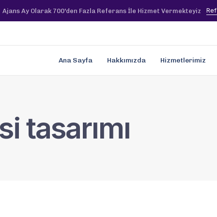
Ref
Ajans Ay Olarak 700'den Fazla Referans İle Hizmet Vermekteyiz
Ana Sayfa
Hakkımızda
Hizmetlerimiz
si tasarımı