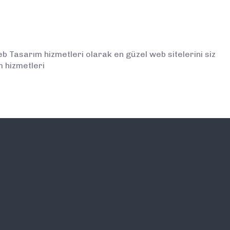
Tasarım hizmetleri olarak en güzel web sitelerini siz
 hizmetleri
İLETİŞİM
E-BÜLTEN ABONELİĞİ (
BİLGİLENDİRMELERDEN İ