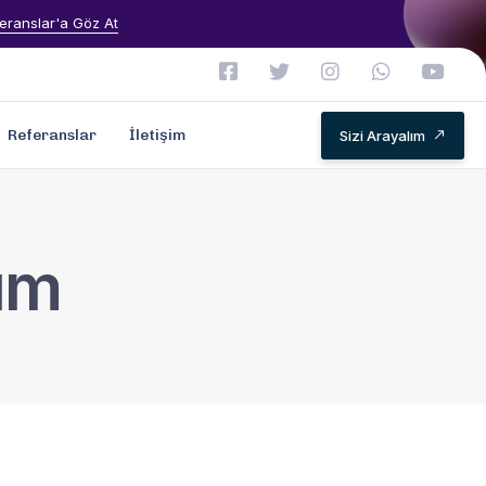
eranslar'a Göz At
Referanslar
İletişim
Sizi Arayalım
lum