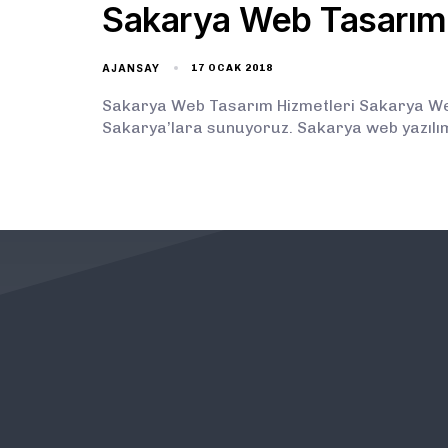
Sakarya Web Tasarım
AJANSAY
17 OCAK 2018
Sakarya Web Tasarım Hizmetleri Sakarya Web 
Sakarya’lara sunuyoruz. Sakarya web yazılım
KURUMSAL
ÖNEMLİ BAĞLANTILAR