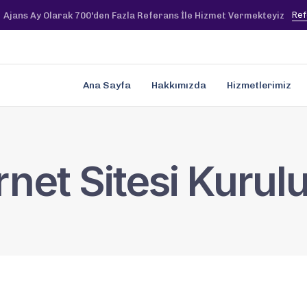
Ref
Ajans Ay Olarak 700'den Fazla Referans İle Hizmet Vermekteyiz
Ana Sayfa
Hakkımızda
Hizmetlerimiz
rnet Sitesi Kuru