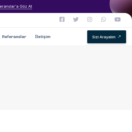
eranslar'a Göz At
Referanslar
İletişim
Sizi Arayalım