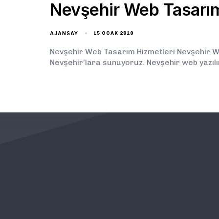
Nevşehir Web Tasarı
AJANSAY
15 OCAK 2018
Nevşehir Web Tasarım Hizmetleri Nevşehir We
Nevşehir’lara sunuyoruz. Nevşehir web yazılı
KURUMSAL
ÖNEMLİ BAĞLANTILAR