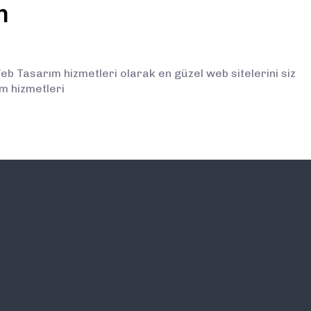
m
b Tasarım hizmetleri olarak en güzel web sitelerini siz
m hizmetleri
İLETİŞİM
E-BÜLTEN ABONELİĞİ (
BİLGİLENDİRMELERDEN İ