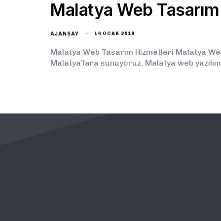
Malatya Web Tasarım
AJANSAY
14 OCAK 2018
Malatya Web Tasarım Hizmetleri Malatya Web 
Malatya’lara sunuyoruz. Malatya web yazılım
KURUMSAL
ÖNEMLİ BAĞLANTILAR