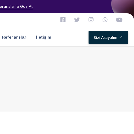
eranslar'a Göz At
Referanslar
İletişim
Sizi Arayalım