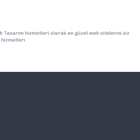
Tasarım hizmetleri olarak en güzel web sitelerini siz
 hizmetleri
İLETİŞİM
E-BÜLTEN ABONELİĞİ (
BİLGİLENDİRMELERDEN İ