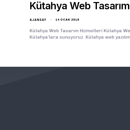
Kütahya Web Tasarım
AJANSAY
14 OCAK 2018
Kütahya Web Tasarım Hizmetleri Kütahya Web 
Kütahya’lara sunuyoruz. Kütahya web yazılım
KURUMSAL
ÖNEMLİ BAĞLANTILAR