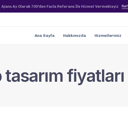
Ref
Ajans Ay Olarak 700'den Fazla Referans İle Hizmet Vermekteyiz
Ana Sayfa
Hakkımızda
Hizmetlerimiz
tasarım fiyatları