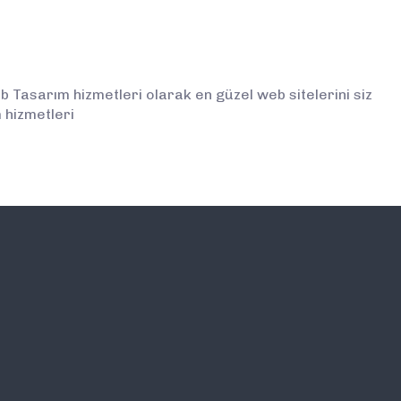
Tasarım hizmetleri olarak en güzel web sitelerini siz
 hizmetleri
İLETİŞİM
E-BÜLTEN ABONELİĞİ (
BİLGİLENDİRMELERDEN İ