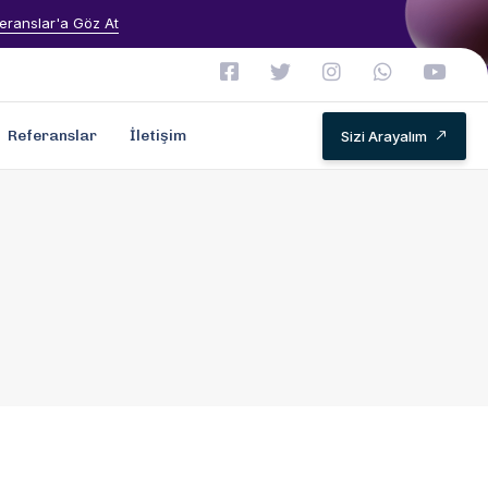
eranslar'a Göz At
Referanslar
İletişim
Sizi Arayalım