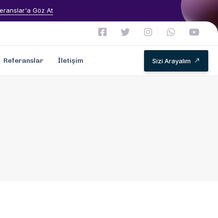
eranslar'a Göz At
Referanslar
İletişim
Sizi Arayalım