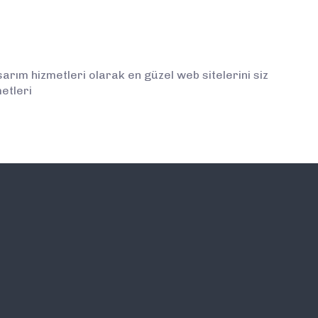
rım hizmetleri olarak en güzel web sitelerini siz
etleri
İLETİŞİM
E-BÜLTEN ABONELİĞİ (
BİLGİLENDİRMELERDEN İ