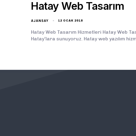
Hatay Web Tasarım
AJANSAY
12 OCAK 2018
Hatay Web Tasarım Hizmetleri Hatay Web Tasa
Hatay’lara sunuyoruz. Hatay web yazılım hizm
KURUMSAL
ÖNEMLİ BAĞLANTILAR