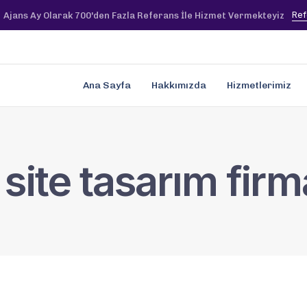
Ref
Ajans Ay Olarak 700'den Fazla Referans İle Hizmet Vermekteyiz
Ana Sayfa
Hakkımızda
Hizmetlerimiz
ite tasarım firm