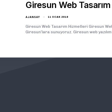
Giresun Web Tasarım
AJANSAY
11 OCAK 2018
Giresun Web Tasarım Hizmetleri Giresun Web 
Giresun’lara sunuyoruz. Giresun web yazılım
KURUMSAL
ÖNEMLİ BAĞLANTILAR