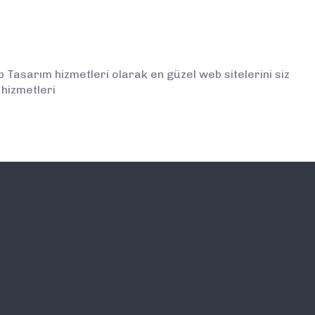
Tasarım hizmetleri olarak en güzel web sitelerini siz
 hizmetleri
İLETİŞİM
E-BÜLTEN ABONELİĞİ (
BİLGİLENDİRMELERDEN İ