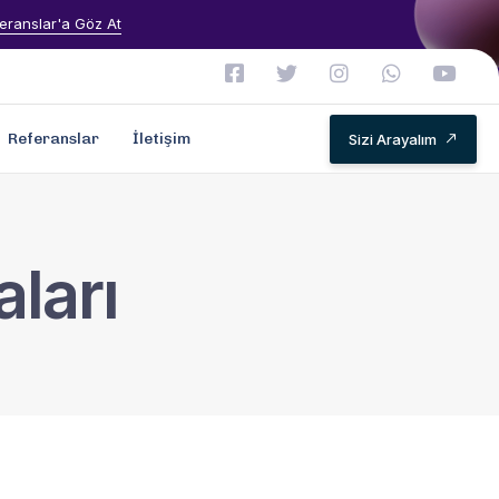
eranslar'a Göz At
Referanslar
İletişim
Sizi Arayalım
aları