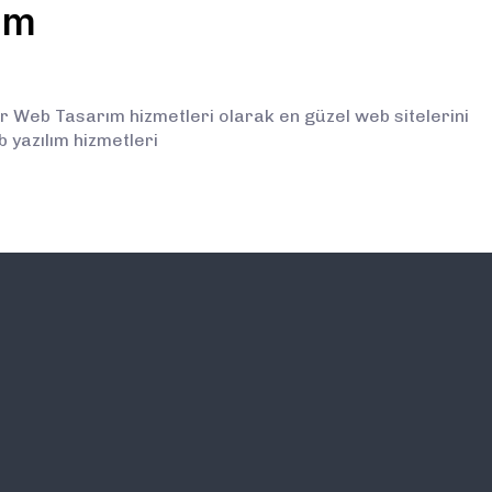
ım
r Web Tasarım hizmetleri olarak en güzel web sitelerini
 yazılım hizmetleri
İLETİŞİM
E-BÜLTEN ABONELİĞİ (
BİLGİLENDİRMELERDEN İ