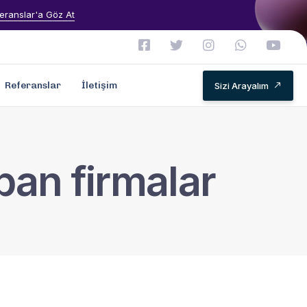
eranslar'a Göz At
Referanslar
İletişim
Sizi Arayalım
pan firmalar