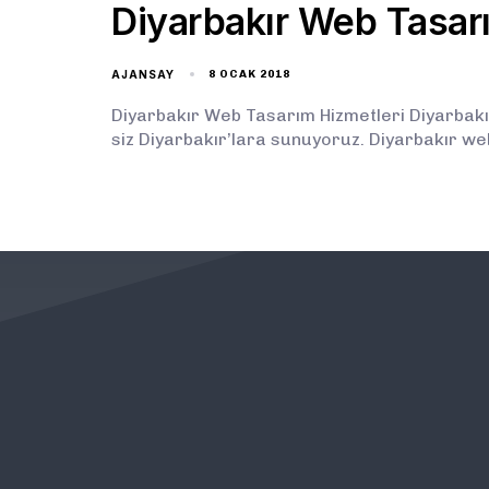
Diyarbakır Web Tasar
AJANSAY
8 OCAK 2018
Diyarbakır Web Tasarım Hizmetleri Diyarbakı
siz Diyarbakır’lara sunuyoruz. Diyarbakır web
KURUMSAL
ÖNEMLİ BAĞLANTILAR