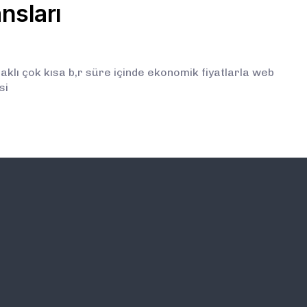
nsları
klı çok kısa b,r süre içinde ekonomik fiyatlarla web
si
İLETİŞİM
E-BÜLTEN ABONELİĞİ (
BİLGİLENDİRMELERDEN İ