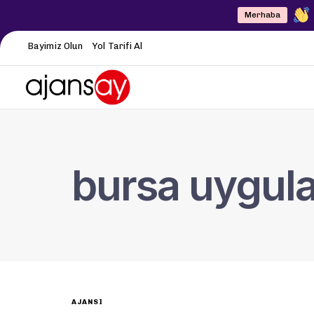
Merhaba
Bayimiz Olun
Yol Tarifi Al
bursa uygul
AJANSI