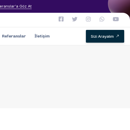
eranslar'a Göz At
Referanslar
İletişim
Sizi Arayalım