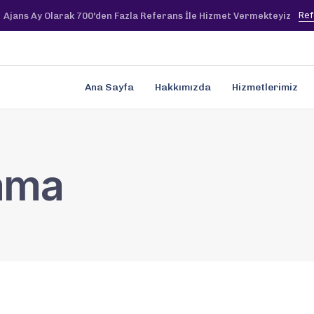
Ref
Ajans Ay Olarak 700'den Fazla Referans İle Hizmet Vermekteyiz
Ana Sayfa
Hakkımızda
Hizmetlerimiz
ama