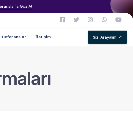
eranslar'a Göz At
Referanslar
İletişim
Sizi Arayalım
rmaları