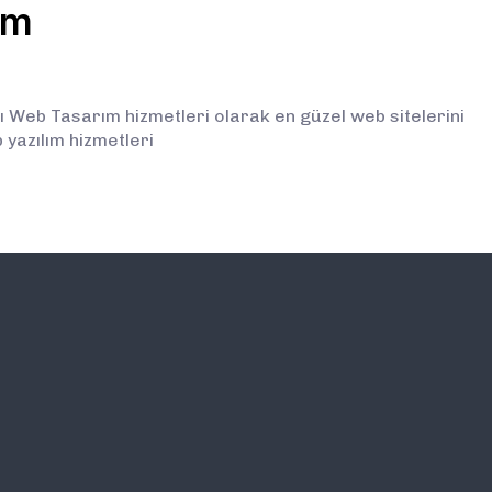
ım
Web Tasarım hizmetleri olarak en güzel web sitelerini
yazılım hizmetleri
İLETİŞİM
E-BÜLTEN ABONELİĞİ (
BİLGİLENDİRMELERDEN İ