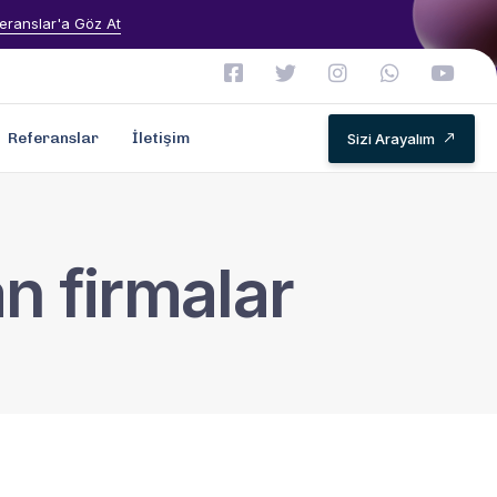
eranslar'a Göz At
Referanslar
İletişim
Sizi Arayalım
n firmalar