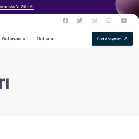
eranslar'a Göz At
Referanslar
İletişim
Sizi Arayalım
rı