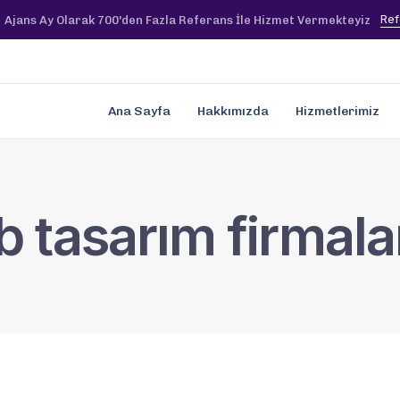
Ref
Ajans Ay Olarak 700'den Fazla Referans İle Hizmet Vermekteyiz
Ana Sayfa
Hakkımızda
Hizmetlerimiz
tasarım firmala