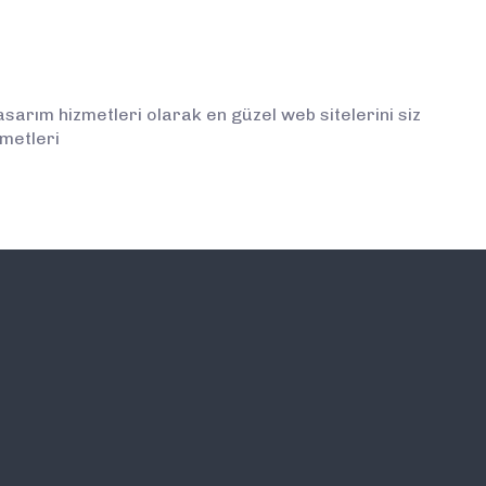
rım hizmetleri olarak en güzel web sitelerini siz
metleri
İLETİŞİM
E-BÜLTEN ABONELİĞİ (
BİLGİLENDİRMELERDEN İ