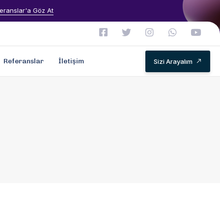
eranslar'a Göz At
Referanslar
İletişim
Sizi Arayalım