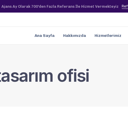
Ref
Ajans Ay Olarak 700'den Fazla Referans İle Hizmet Vermekteyiz
Ana Sayfa
Hakkımızda
Hizmetlerimiz
asarım ofisi