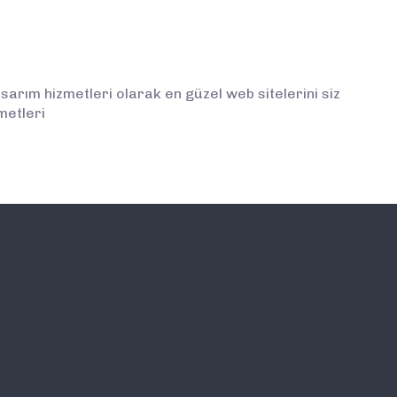
rım hizmetleri olarak en güzel web sitelerini siz
metleri
İLETİŞİM
E-BÜLTEN ABONELİĞİ (
BİLGİLENDİRMELERDEN İ