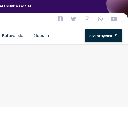
eranslar'a Göz At
Referanslar
İletişim
Sizi Arayalım