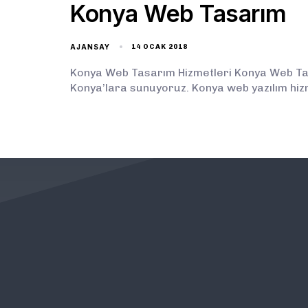
Konya Web Tasarım
AJANSAY
14 OCAK 2018
Konya Web Tasarım Hizmetleri Konya Web Tasa
Konya’lara sunuyoruz. Konya web yazılım hiz
KURUMSAL
ÖNEMLİ BAĞLANTILAR